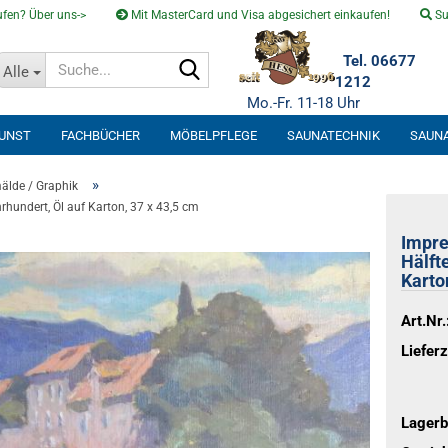
fen? Über uns->
Mit MasterCard und Visa abgesichert einkaufen!
Su
Suche...
Tel. 06677
Alle
1212
Mo.-Fr. 11-18 Uhr
KUNST
FACHBÜCHER
MÖBELPFLEGE
SAUNATECHNIK
SAUN
SOLARVENTI
»
älde / Graphik
rhundert, Öl auf Karton, 37 x 43,5 cm
Impre
Hälft
Karto
Art.Nr.
Lieferz
Lagerb