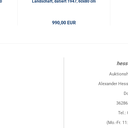
0
Landschaft, datiert 1947, 60x80 cm
990,00 EUR
hess
Auktions
Alexander Hess
D
36286
Tel.:
(Mo.-Fr. 11