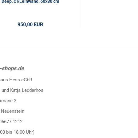
Deep, Öl/Leinwand, 60x80 cm
nach Eduard Schleich
109 x 135
950,00 EUR
1.200,00 
-shops.de
haus Hess eGbR
 und Katja Ledderhos
omäne 2
 Neuenstein
 06677 1212
:00 bis 18:00 Uhr)