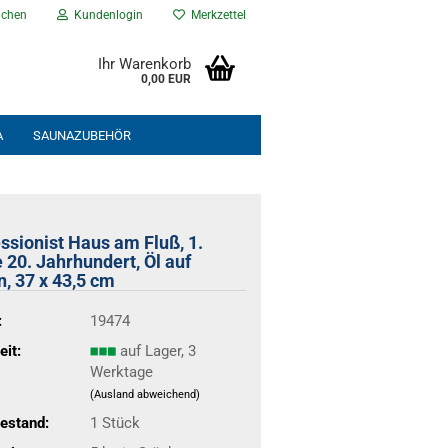
chen
Kundenlogin
Merkzettel
Ihr Warenkorb
0,00 EUR
A
SAUNAZUBEHÖR
NEU EINGETROFFEN
% ANGEBOTE %
ssionist Haus am Fluß, 1.
e 20. Jahrhundert, Öl auf
n, 37 x 43,5 cm
:
19474
eit:
auf Lager, 3
Werktage
(Ausland abweichend)
estand:
1
Stück