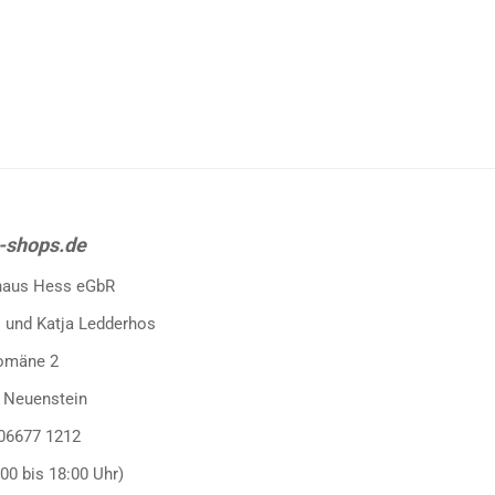
-shops.de
haus Hess eGbR
 und Katja Ledderhos
omäne 2
 Neuenstein
 06677 1212
:00 bis 18:00 Uhr)