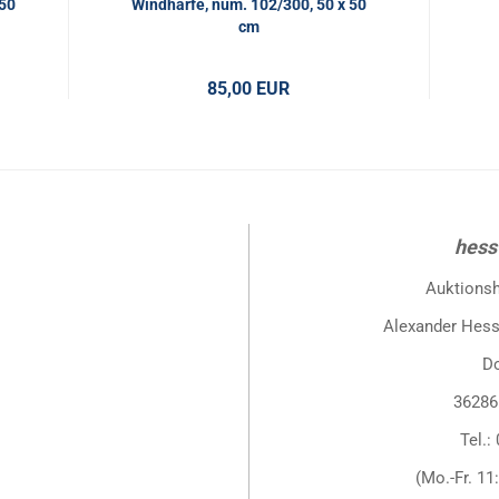
 50
Windharfe, num. 102/300, 50 x 50
cm
85,00 EUR
hess
Auktions
Alexander Hess
D
36286
Tel.:
(Mo.-Fr. 11