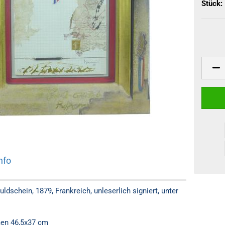
Stück:
nfo
ldschein, 1879, Frankreich, unleserlich signiert, unter
men 46,5x37 cm