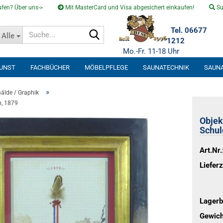
fen? Über uns->
Mit MasterCard und Visa abgesichert einkaufen!
Su
Suche...
Tel. 06677
Alle
1212
Mo.-Fr. 11-18 Uhr
KUNST
FACHBÜCHER
MÖBELPFLEGE
SAUNATECHNIK
SAUN
SOLARVENTI
»
älde / Graphik
n, 1879
Objek
Schul
Art.Nr.
Lieferz
Lagerb
Gewich