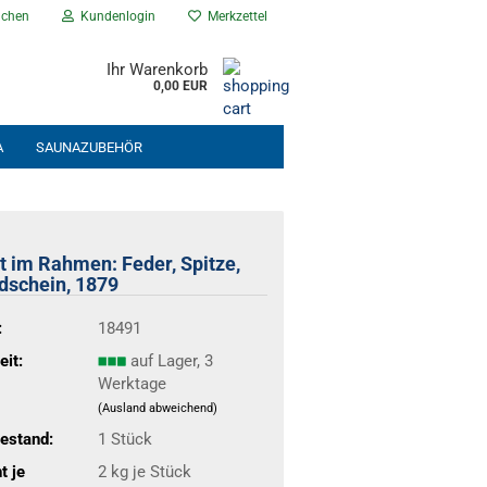
chen
Kundenlogin
Merkzettel
Ihr Warenkorb
0,00 EUR
A
SAUNAZUBEHÖR
NEU EINGETROFFEN
% ANGEBOTE %
t im Rahmen: Feder, Spitze,
dschein, 1879
:
18491
eit:
auf Lager, 3
Werktage
(Ausland abweichend)
estand:
1
Stück
t je
2
kg je Stück