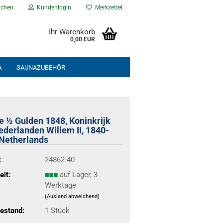
chen
Kundenlogin
Merkzettel
Ihr Warenkorb
0,00 EUR
A
SAUNAZUBEHÖR
NEU EINGETROFFEN
% ANGEBOTE %
 ½ Gulden 1848, Koninkrijk
ederlanden Willem II, 1840-
Netherlands
:
24862-40
eit:
auf Lager, 3
Werktage
(Ausland abweichend)
estand:
1
Stück