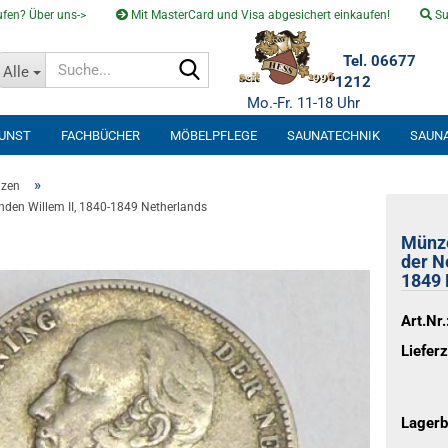
fen? Über uns->
Mit MasterCard und Visa abgesichert einkaufen!
Su
Suche...
Tel. 06677
Alle
1212
Mo.-Fr. 11-18 Uhr
KUNST
FACHBÜCHER
MÖBELPFLEGE
SAUNATECHNIK
SAUN
SOLARVENTI
»
zen
nden Willem II, 1840-1849 Netherlands
Münze
der N
1849 
Art.Nr.
Lieferz
Lagerb