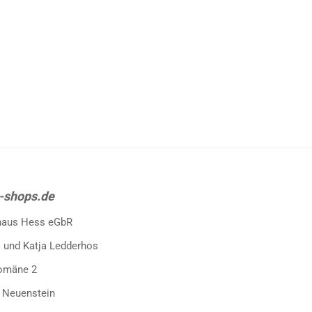
-shops.de
haus Hess eGbR
 und Katja Ledderhos
omäne 2
 Neuenstein