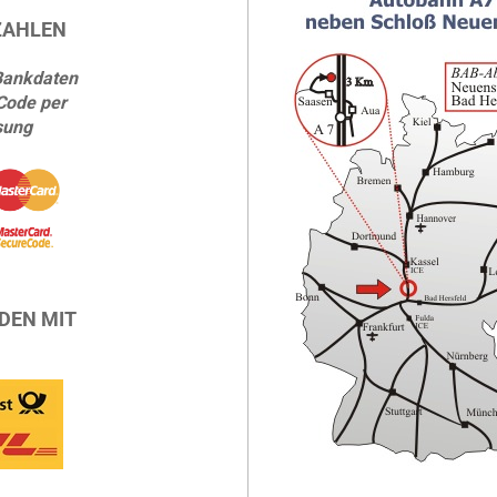
ZAHLEN
Bankdaten
Code per
sung
DEN MIT