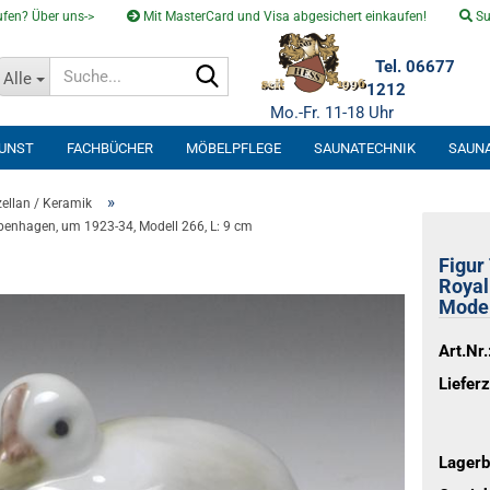
fen? Über uns->
Mit MasterCard und Visa abgesichert einkaufen!
Su
Suche...
Tel. 06677
Alle
1212
Mo.-Fr. 11-18 Uhr
KUNST
FACHBÜCHER
MÖBELPFLEGE
SAUNATECHNIK
SAUN
SOLARVENTI
»
ellan / Keramik
penhagen, um 1923-34, Modell 266, L: 9 cm
Figur
Royal
Model
Art.Nr.
Lieferz
Lagerb