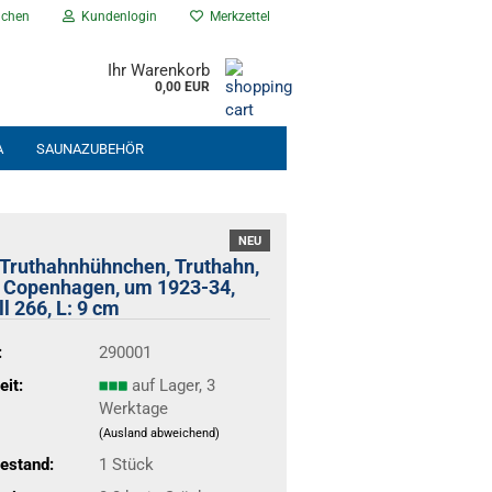
chen
Kundenlogin
Merkzettel
Ihr Warenkorb
0,00 EUR
A
SAUNAZUBEHÖR
NEU EINGETROFFEN
% ANGEBOTE %
NEU
 Truthahnhühnchen, Truthahn,
 Copenhagen, um 1923-34,
l 266, L: 9 cm
:
290001
eit:
auf Lager, 3
Werktage
(Ausland abweichend)
estand:
1
Stück