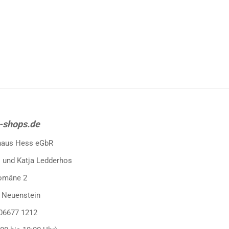
-shops.de
haus Hess eGbR
 und Katja Ledderhos
omäne 2
 Neuenstein
 06677 1212