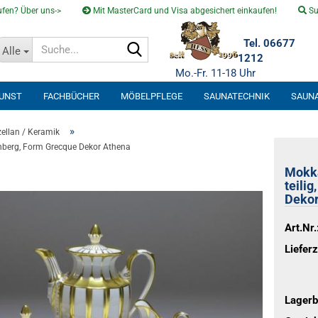
fen? Über uns->
Mit MasterCard und Visa abgesichert einkaufen!
Su
Suche...
Tel. 06677
Alle
1212
Mo.-Fr. 11-18 Uhr
KUNST
FACHBÜCHER
MÖBELPFLEGE
SAUNATECHNIK
SAUN
SOLARVENTI
»
ellan / Keramik
tenberg, Form Grecque Dekor Athena
Mokka
teili
Dekor
Art.Nr.
Lieferz
Lagerb