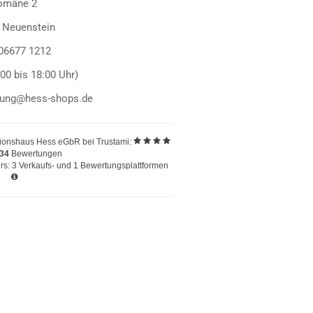
omäne 2
 Neuenstein
 06677 1212
:00 bis 18:00 Uhr)
llung@hess-shops.de
ionshaus Hess eGbR
bei Trustami:
234
Bewertungen
s: 3 Verkaufs- und 1 Bewertungsplattformen