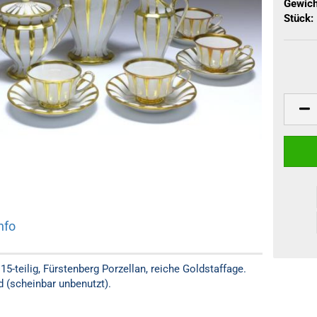
Gewich
Stück:
nfo
5-teilig, Fürstenberg Porzellan, reiche Goldstaffage.
 (scheinbar unbenutzt).