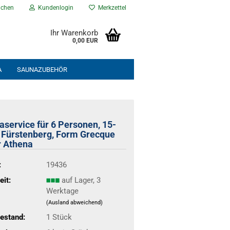
chen
Kundenlogin
Merkzettel
Ihr Warenkorb
0,00 EUR
A
SAUNAZUBEHÖR
NEU EINGETROFFEN
% ANGEBOTE %
service für 6 Personen, 15-
g, Fürstenberg, Form Grecque
 Athena
:
19436
eit:
auf Lager, 3
Werktage
(Ausland abweichend)
estand:
1
Stück