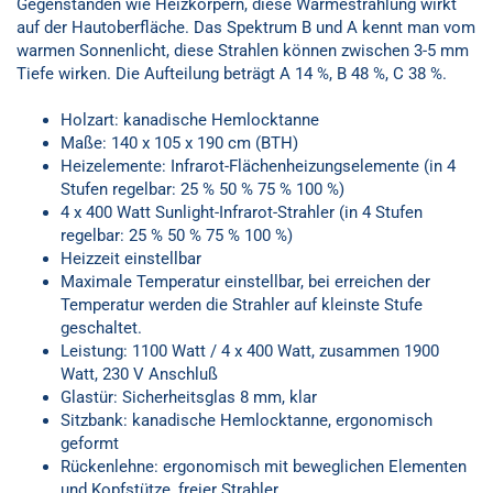
Gegenständen wie Heizkörpern, diese Wärmestrahlung wirkt
auf der Hautoberfläche. Das Spektrum B und A kennt man vom
warmen Sonnenlicht, diese Strahlen können zwischen 3-5 mm
Tiefe wirken. Die Aufteilung beträgt A 14 %, B 48 %, C 38 %.
Holzart: kanadische Hemlocktanne
Maße: 140 x 105 x 190 cm (BTH)
Heizelemente: Infrarot-Flächenheizungselemente (in 4
Stufen regelbar: 25 % 50 % 75 % 100 %)
4 x 400 Watt Sunlight-Infrarot-Strahler (in 4 Stufen
regelbar: 25 % 50 % 75 % 100 %)
Heizzeit einstellbar
Maximale Temperatur einstellbar, bei erreichen der
Temperatur werden die Strahler auf kleinste Stufe
geschaltet.
Leistung: 1100 Watt / 4 x 400 Watt, zusammen 1900
Watt, 230 V Anschluß
Glastür: Sicherheitsglas 8 mm, klar
Sitzbank: kanadische Hemlocktanne, ergonomisch
geformt
Rückenlehne: ergonomisch mit beweglichen Elementen
und Kopfstütze, freier Strahler