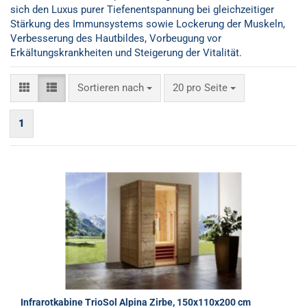
sich den Luxus purer Tiefenentspannung bei gleichzeitiger
Stärkung des Immunsystems sowie Lockerung der Muskeln,
Verbesserung des Hautbildes, Vorbeugung vor
Erkältungskrankheiten und Steigerung der Vitalität.
Sortieren nach
pro Seite
Sortieren nach
20 pro Seite
1
Infrarotkabine TrioSol Alpina Zirbe, 150x110x200 cm