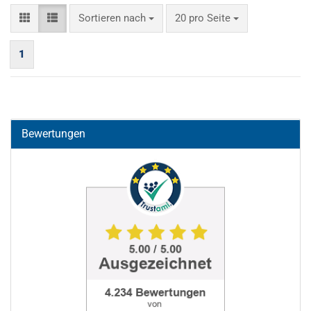
Sortieren nach
pro Seite
Sortieren nach
20 pro Seite
1
Bewertungen