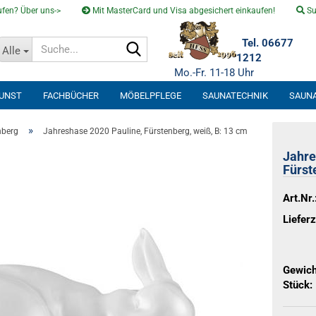
fen? Über uns->
Mit MasterCard und Visa abgesichert einkaufen!
Su
Suche...
Tel. 06677
Alle
1212
Mo.-Fr. 11-18 Uhr
KUNST
FACHBÜCHER
MÖBELPFLEGE
SAUNATECHNIK
SAUN
SOLARVENTI
»
nberg
Jahreshase 2020 Pauline, Fürstenberg, weiß, B: 13 cm
Jahre
Fürst
Art.Nr.
Lieferz
Gewich
Stück: