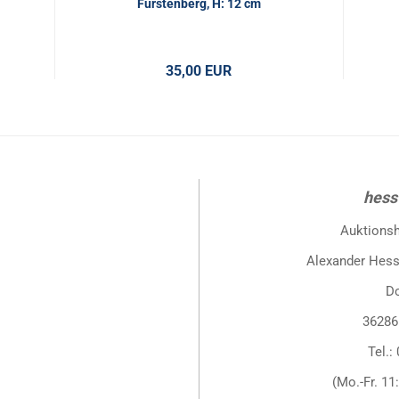
Fürstenberg, H: 12 cm
35,00 EUR
hess
Auktions
Alexander Hess
D
36286
Tel.:
(Mo.-Fr. 11