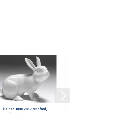
kleiner Hase 2017 Manfred,
Jahreshase 201