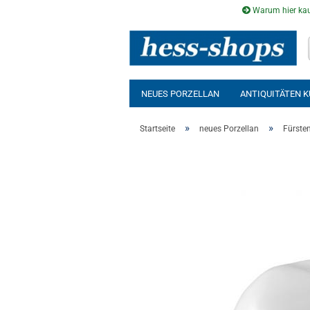
Warum hier kau
NEUES PORZELLAN
ANTIQUITÄTEN 
AUSSENSAUNA
INFRAROTKABINE
»
»
Startseite
neues Porzellan
Fürste