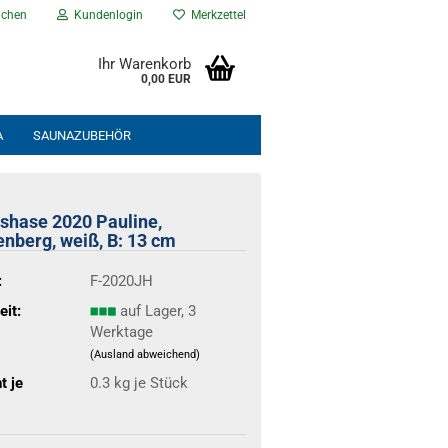
chen
Kundenlogin
Merkzettel
Ihr Warenkorb
0,00 EUR
A
SAUNAZUBEHÖR
NEU EINGETROFFEN
% ANGEBOTE %
shase 2020 Pauline,
enberg, weiß, B: 13 cm
:
F-2020JH
eit:
auf Lager, 3
Werktage
(Ausland abweichend)
t je
0.3
kg je Stück