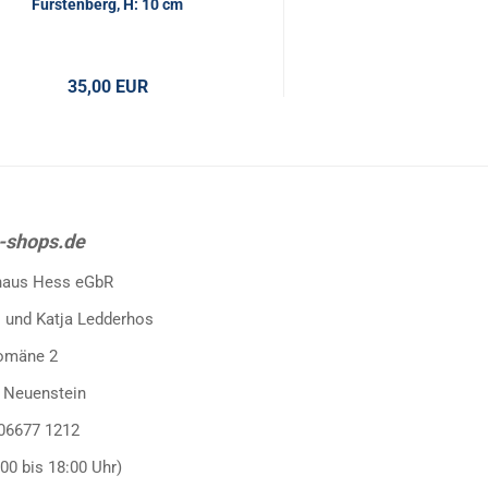
Fürstenberg, H: 10 cm
Fürstenberg, weiß glas
35,00 EUR
59,00 E
-shops.de
haus Hess eGbR
 und Katja Ledderhos
omäne 2
 Neuenstein
 06677 1212
:00 bis 18:00 Uhr)