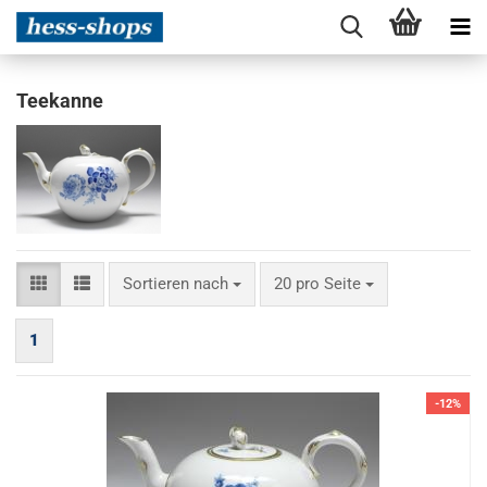
Teekanne
Sortieren nach
pro Seite
Sortieren nach
20 pro Seite
1
-12%