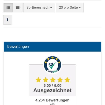
Sortieren nach
pro Seite
Sortieren nach
20 pro Seite
1
Bewertungen