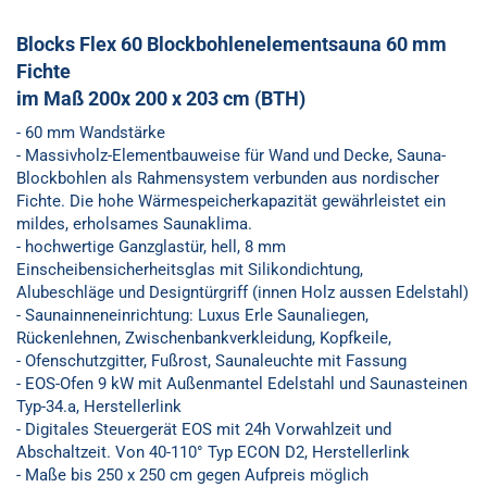
Blocks Flex 60 Blockbohlenelementsauna 60 mm
Fichte
im Maß 200x 200 x 203 cm (BTH)
- 60 mm Wandstärke
- Massivholz-Elementbauweise für Wand und Decke, Sauna-
Blockbohlen als Rahmensystem verbunden aus nordischer
Fichte. Die hohe Wärmespeicherkapazität gewährleistet ein
mildes, erholsames Saunaklima.
- hochwertige Ganzglastür, hell, 8 mm
Einscheibensicherheitsglas mit Silikondichtung,
Alubeschläge und Designtürgriff (innen Holz aussen Edelstahl)
- Saunainneneinrichtung: Luxus Erle Saunaliegen,
Rückenlehnen, Zwischenbankverkleidung, Kopfkeile,
- Ofenschutzgitter, Fußrost, Saunaleuchte mit Fassung
- EOS-Ofen 9 kW mit Außenmantel Edelstahl und Saunasteinen
Typ-34.a,
Herstellerlink
- Digitales Steuergerät EOS mit 24h Vorwahlzeit und
Abschaltzeit. Von 40-110° Typ ECON D2,
Herstellerlink
- Maße bis 250 x 250 cm gegen Aufpreis möglich