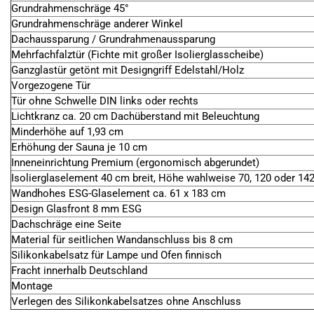
Grundrahmenschräge 45°
Grundrahmenschräge anderer Winkel
Dachaussparung / Grundrahmenaussparung
Mehrfachfalztür (Fichte mit großer Isolierglasscheibe)
Ganzglastür getönt mit Designgriff Edelstahl/Holz
Vorgezogene Tür
Tür ohne Schwelle DIN links oder rechts
Lichtkranz ca. 20 cm Dachüberstand mit Beleuchtung
Minderhöhe auf 1,93 cm
Erhöhung der Sauna je 10 cm
Inneneinrichtung Premium (ergonomisch abgerundet)
Isolierglaselement 40 cm breit, Höhe wahlweise 70, 120 oder 14
Wandhohes ESG-Glaselement ca. 61 x 183 cm
Design Glasfront 8 mm ESG
Dachschräge eine Seite
Material für seitlichen Wandanschluss bis 8 cm
Silikonkabelsatz für Lampe und Ofen finnisch
Fracht innerhalb Deutschland
Montage
Verlegen des Silikonkabelsatzes ohne Anschluss