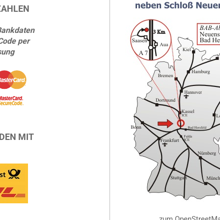
ZAHLEN
Bankdaten
Code per
sung
DEN MIT
zum OpenStreetM