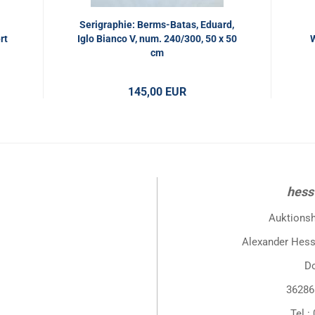
Serigraphie: Berms-Batas, Eduard,
rt
Iglo Bianco V, num. 240/300, 50 x 50
W
cm
145,00 EUR
hess
Auktions
Alexander Hess
D
36286
Tel.: