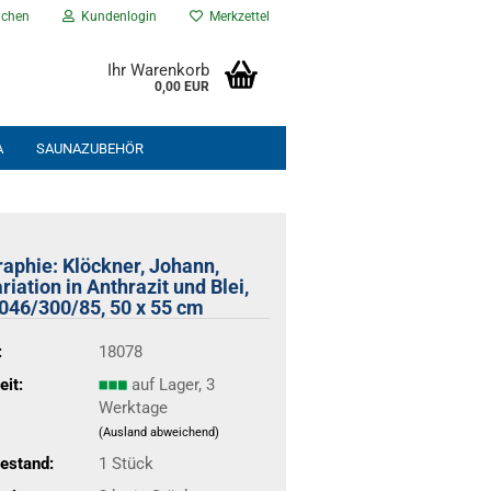
chen
Kundenlogin
Merkzettel
Ihr Warenkorb
0,00 EUR
A
SAUNAZUBEHÖR
NEU EINGETROFFEN
% ANGEBOTE %
raphie: Klöckner, Johann,
iation in Anthrazit und Blei,
046/300/85, 50 x 55 cm
:
18078
eit:
auf Lager, 3
Werktage
(Ausland abweichend)
estand:
1
Stück