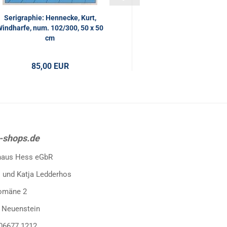
Serigraphie: Hennecke, Kurt,
indharfe, num. 102/300, 50 x 50
cm
85,00 EUR
-shops.de
haus Hess eGbR
 und Katja Ledderhos
omäne 2
 Neuenstein
 06677 1212