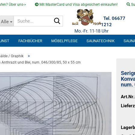
fen? Über uns->
Mit MasterCard und Visa abgesichert einkaufen!
Su
Suche...
Tel. 06677
Alle
1212
Mo.-Fr. 11-18 Uhr
KUNST
FACHBÜCHER
MÖBELPFLEGE
SAUNATECHNIK
SAUN
SOLARVENTI
»
älde / Graphik
in Anthrazit und Blei, num. 046/300/85, 50 x 55 cm
Serig
Konvar
num. 
Art.Nr.
Lieferz
Lagerb