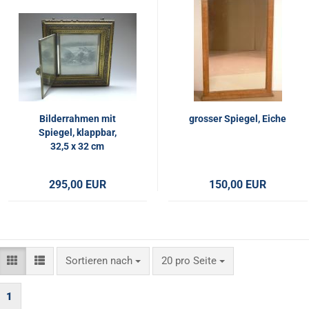
Bilderrahmen mit
grosser Spiegel, Eiche
Spiegel, klappbar,
32,5 x 32 cm
295,00 EUR
150,00 EUR
Sortieren nach
pro Seite
Sortieren nach
20 pro Seite
1