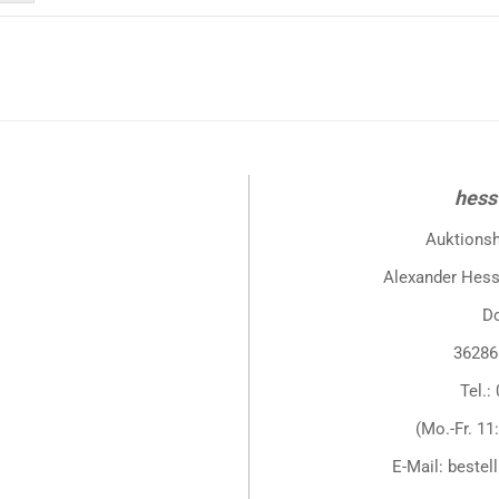
hess
Auktions
Alexander Hess
D
36286
Tel.:
(Mo.-Fr. 11
E-Mail: beste