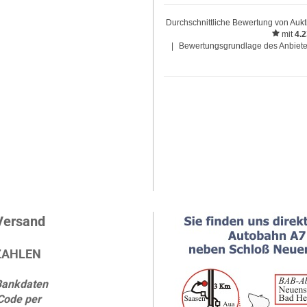
Durchschnittliche Bewertung von
Aukt
mit
4.
|
Bewertungsgrundlage des Anbieter
Versand
ZAHLEN
Bankdaten
Code per