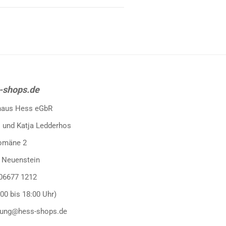
-shops.de
haus Hess eGbR
 und Katja Ledderhos
omäne 2
 Neuenstein
 06677 1212
:00 bis 18:00 Uhr)
llung@hess-shops.de