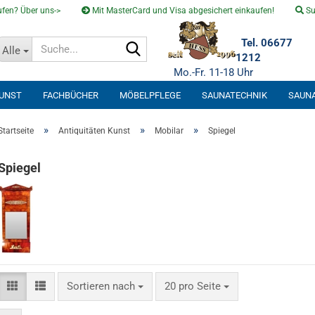
fen? Über uns->
Mit MasterCard und Visa abgesichert einkaufen!
Su
Suche...
Tel. 06677
Alle
1212
Mo.-Fr. 11-18 Uhr
KUNST
FACHBÜCHER
MÖBELPFLEGE
SAUNATECHNIK
SAUN
SOLARVENTI
»
»
»
Startseite
Antiquitäten Kunst
Mobilar
Spiegel
Spiegel
Sortieren nach
pro Seite
Sortieren nach
20 pro Seite