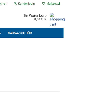
chen
Kundenlogin
Merkzettel
Ihr Warenkorb
0,00 EUR
A
SAUNAZUBEHÖR
NEU EINGETROFFEN
% ANGEBOTE %